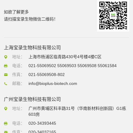
如欲了解更多
请扫描宝录生物微信二维码！
上海宝录生物科技有限公司
地址：
上海市杨浦区临青路430号4号楼4楼C区
电话：
021-55069502 55069503 55069508 55061584
传真：
021-55069508-802
邮箱：
info@bioplus-biotech.com
广州宝录生物科技有限公司
地址：
广州市黄埔区科丰路31号（华南新材料创新园）G1栋
603房
电话：
020-34393445
传真：
020-34037165