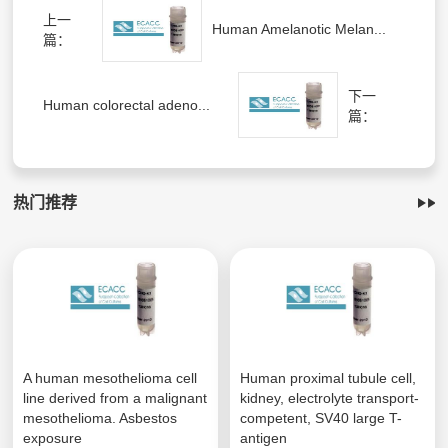
上一
Human Amelanotic Melan...
篇：
下一
Human colorectal adeno...
篇：
热门推荐
A human mesothelioma cell
Human proximal tubule cell,
line derived from a malignant
kidney, electrolyte transport-
mesothelioma. Asbestos
competent, SV40 large T-
exposure
antigen