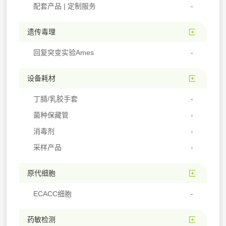
配套产品 | 定制服务
遗传毒理
回复突变实验Ames
设备耗材
丁腈/乳胶手套
菌种保藏管
消毒剂
采样产品
原代细胞
ECACC细胞
药敏检测