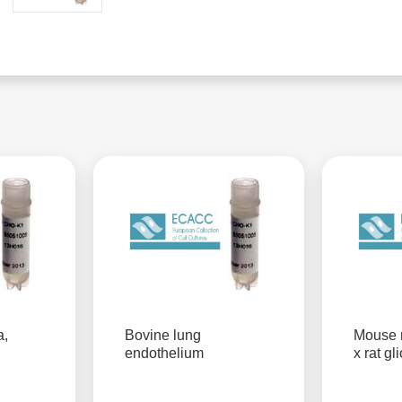
a,
Bovine lung
Mouse 
endothelium
x rat g