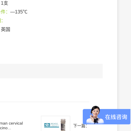
：
1支
条件：
—135℃
期：
：
英国
man cervical
下一篇：
cino...