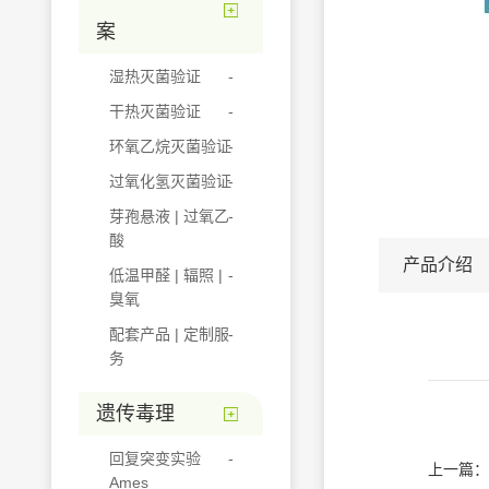
案
湿热灭菌验证
干热灭菌验证
环氧乙烷灭菌验证
过氧化氢灭菌验证
芽孢悬液 | 过氧乙
酸
产品介绍
低温甲醛 | 辐照 |
臭氧
配套产品 | 定制服
务
遗传毒理
回复突变实验
上一篇：
Ames