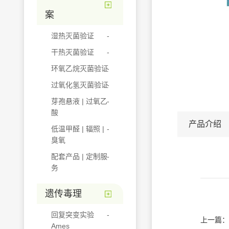
案
湿热灭菌验证
干热灭菌验证
环氧乙烷灭菌验证
过氧化氢灭菌验证
芽孢悬液 | 过氧乙
酸
产品介绍
低温甲醛 | 辐照 |
臭氧
配套产品 | 定制服
务
遗传毒理
回复突变实验
上一篇：
Ames