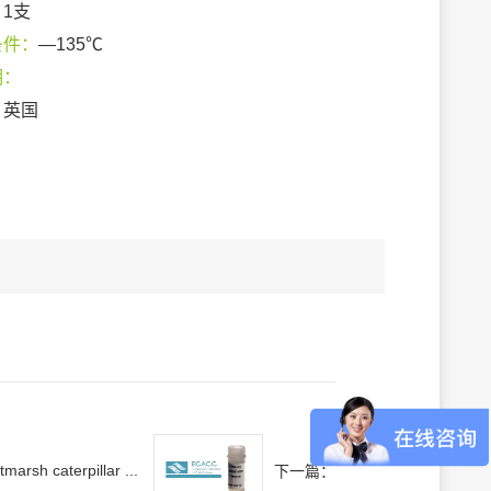
：
1支
条件：
—135℃
期：
：
英国
tmarsh caterpillar ...
下一篇：