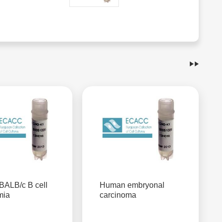
BALB/c B cell
Human embryonal
mia
carcinoma