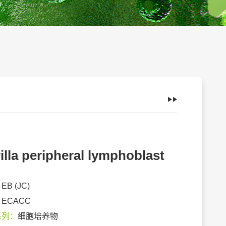
illa peripheral lymphoblast
：
EB (JC)
：
ECACC
系列：
细胞培养物