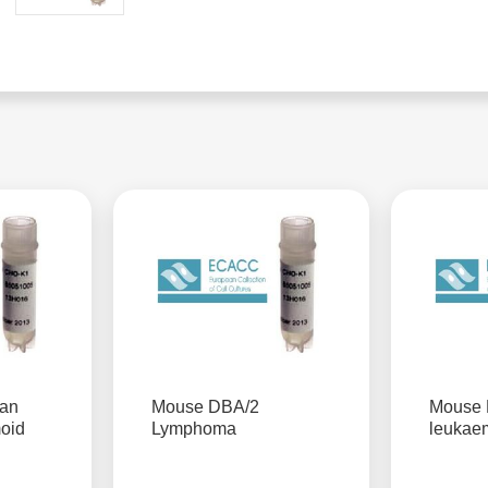
an
Mouse DBA/2
Mouse 
moid
Lymphoma
leukae