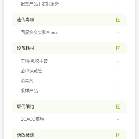
配套产品 | 定制服务
遗传毒理
回复突变实验Ames
设备耗材
丁腈/乳胶手套
菌种保藏管
消毒剂
采样产品
原代细胞
ECACC细胞
药敏检测