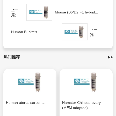
上一
Mouse (B6/D2 F1 hybrid...
篇：
下一
Human Burkitt’s ...
篇：
热门推荐
Human uterus sarcoma
Hamster Chinese ovary
(MEM adapted)