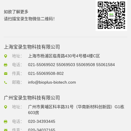
如欲了解更多
请扫描宝录生物微信二维码！
上海宝录生物科技有限公司
地址：
上海市杨浦区临青路430号4号楼4楼C区
电话：
021-55069502 55069503 55069508 55061584
传真：
021-55069508-802
邮箱：
info@bioplus-biotech.com
广州宝录生物科技有限公司
地址：
广州市黄埔区科丰路31号（华南新材料创新园）G1栋
603房
电话：
020-34393445
传真：
020-34037165