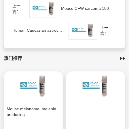
上一
Mouse CFW sarcoma 180
篇：
下一
Human Caucasian astroc...
篇：
热门推荐
Mouse melanoma, melanin
producing