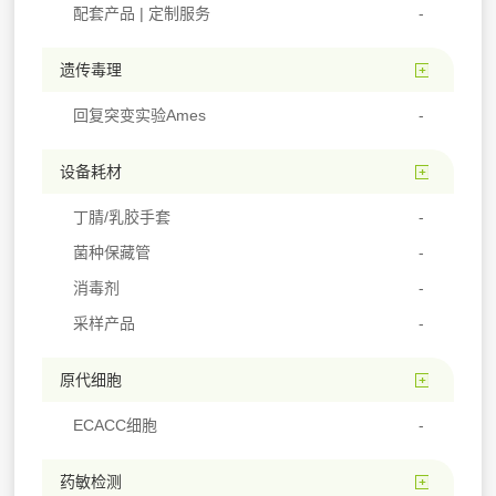
配套产品 | 定制服务
遗传毒理
回复突变实验Ames
设备耗材
丁腈/乳胶手套
菌种保藏管
消毒剂
采样产品
原代细胞
ECACC细胞
药敏检测