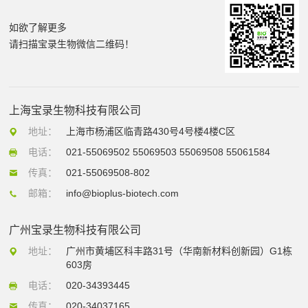
如欲了解更多
请扫描宝录生物微信二维码！
上海宝录生物科技有限公司
地址：
上海市杨浦区临青路430号4号楼4楼C区
电话：
021-55069502 55069503 55069508 55061584
传真：
021-55069508-802
邮箱：
info@bioplus-biotech.com
广州宝录生物科技有限公司
地址：
广州市黄埔区科丰路31号（华南新材料创新园）G1栋
603房
电话：
020-34393445
传真：
020-34037165