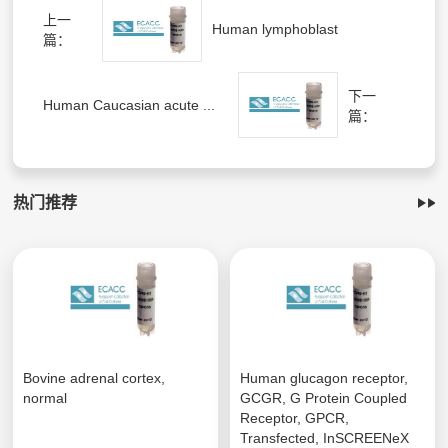
上一
Human lymphoblast
篇：
下一
Human Caucasian acute ...
篇：
热门推荐
Bovine adrenal cortex,
Human glucagon receptor,
normal
GCGR, G Protein Coupled
Receptor, GPCR,
Transfected, InSCREENeX