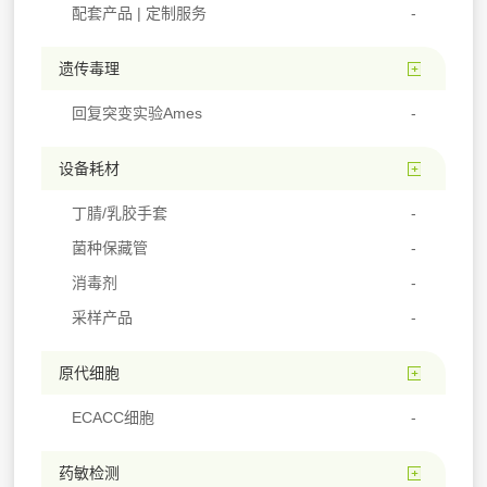
配套产品 | 定制服务
遗传毒理
回复突变实验Ames
设备耗材
丁腈/乳胶手套
菌种保藏管
消毒剂
采样产品
原代细胞
ECACC细胞
药敏检测