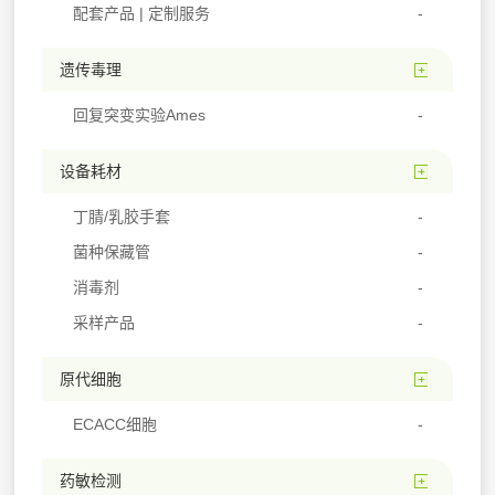
配套产品 | 定制服务
遗传毒理
回复突变实验Ames
设备耗材
丁腈/乳胶手套
菌种保藏管
消毒剂
采样产品
原代细胞
ECACC细胞
药敏检测