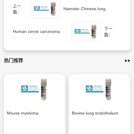
上一
Hamster Chinese lung
篇：
下一
Human cervix carcinoma
篇：
热门推荐
Mouse myeloma
Bovine lung endothelium