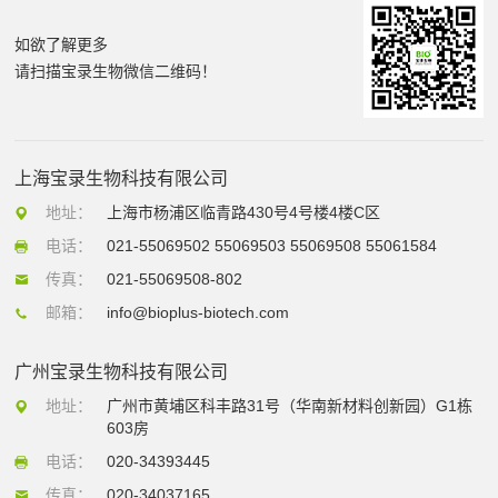
如欲了解更多
请扫描宝录生物微信二维码！
上海宝录生物科技有限公司
地址：
上海市杨浦区临青路430号4号楼4楼C区
电话：
021-55069502 55069503 55069508 55061584
传真：
021-55069508-802
邮箱：
info@bioplus-biotech.com
广州宝录生物科技有限公司
地址：
广州市黄埔区科丰路31号（华南新材料创新园）G1栋
603房
电话：
020-34393445
传真：
020-34037165