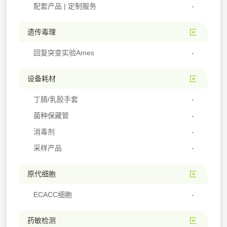
配套产品 | 定制服务
遗传毒理
回复突变实验Ames
设备耗材
丁腈/乳胶手套
菌种保藏管
消毒剂
采样产品
原代细胞
ECACC细胞
药敏检测