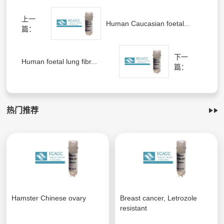
上一
Human Caucasian foetal...
篇：
下一
Human foetal lung fibr...
篇：
热门推荐
Hamster Chinese ovary
Breast cancer, Letrozole
resistant