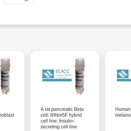
A rat pancreatic Beta
Human 
oblast
cell: RINm5F hybrid
melan
cell line. Insulin-
secreting cell line