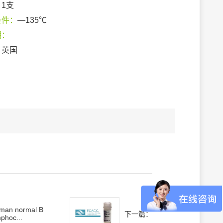
：
1支
条件：
—135℃
期：
：
英国
man normal B
下一篇：
phoc...