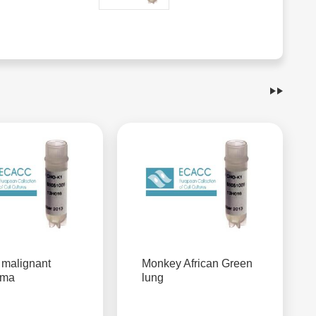
malignant
Monkey African Green
oma
lung