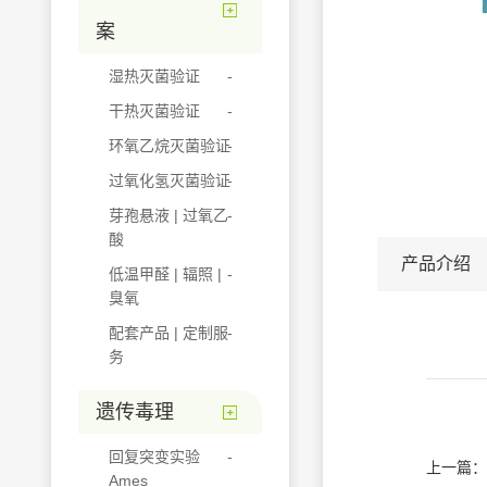
案
湿热灭菌验证
干热灭菌验证
环氧乙烷灭菌验证
过氧化氢灭菌验证
芽孢悬液 | 过氧乙
酸
产品介绍
低温甲醛 | 辐照 |
臭氧
配套产品 | 定制服
务
遗传毒理
回复突变实验
上一篇：
Ames