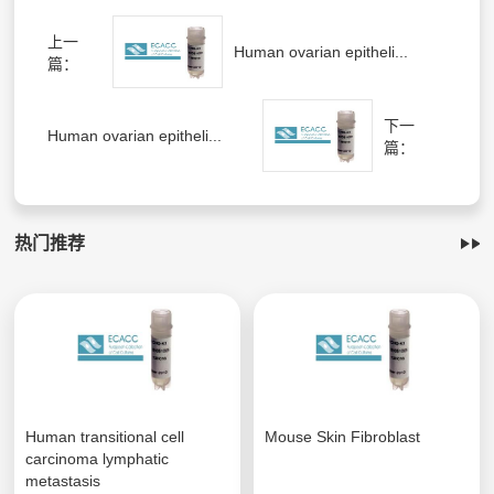
上一
Human ovarian epitheli...
篇：
下一
Human ovarian epitheli...
篇：
热门推荐
Human transitional cell
Mouse Skin Fibroblast
carcinoma lymphatic
metastasis