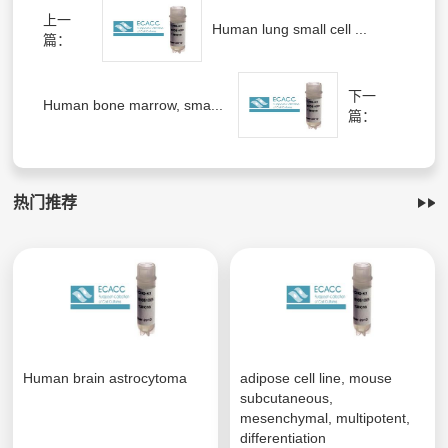
上一
Human lung small cell ...
篇：
下一
Human bone marrow, sma...
篇：
热门推荐
Human brain astrocytoma
adipose cell line, mouse
subcutaneous,
mesenchymal, multipotent,
differentiation