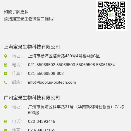
如欲了解更多
请扫描宝录生物微信二维码！
上海宝录生物科技有限公司
地址：
上海市杨浦区临青路430号4号楼4楼C区
电话：
021-55069502 55069503 55069508 55061584
传真：
021-55069508-802
邮箱：
info@bioplus-biotech.com
广州宝录生物科技有限公司
地址：
广州市黄埔区科丰路31号（华南新材料创新园）G1栋
603房
电话：
020-34393445
传真：
020-34037165