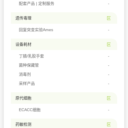
配套产品 | 定制服务
遗传毒理
回复突变实验Ames
设备耗材
丁腈/乳胶手套
菌种保藏管
消毒剂
采样产品
原代细胞
ECACC细胞
药敏检测