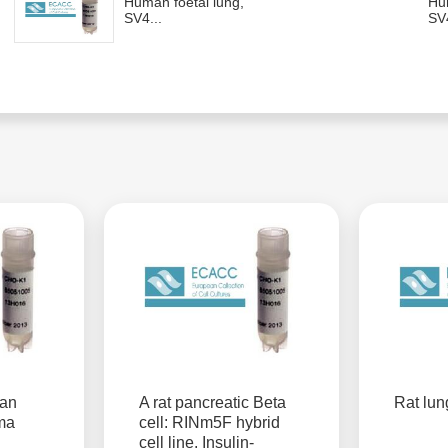
Human foetal lung,
Hum
SV4...
SV4
an
A rat pancreatic Beta
Rat lun
ma
cell: RINm5F hybrid
cell line. Insulin-