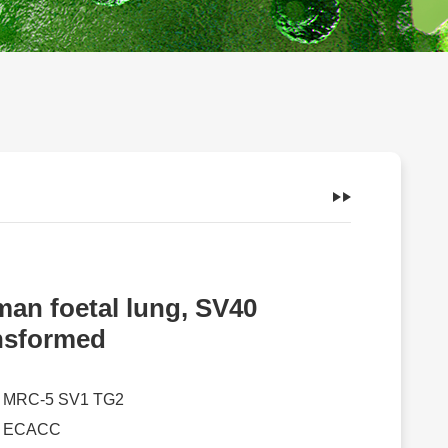
an foetal lung, SV40
nsformed
：
MRC-5 SV1 TG2
：
ECACC