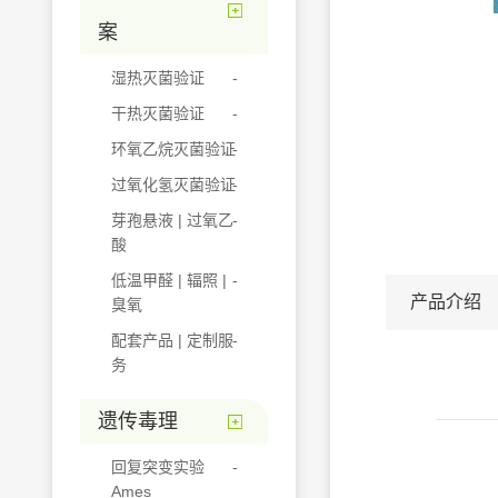
案
湿热灭菌验证
干热灭菌验证
环氧乙烷灭菌验证
过氧化氢灭菌验证
芽孢悬液 | 过氧乙
酸
低温甲醛 | 辐照 |
产品介绍
臭氧
配套产品 | 定制服
务
遗传毒理
回复突变实验
Ames