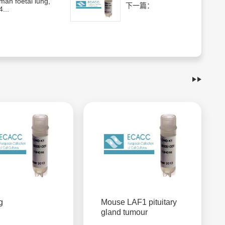
an foetal lung,
下一篇：
...
g
Mouse LAF1 pituitary
gland tumour