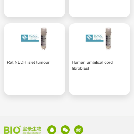
Rat NEDH islet tumour
Human umbilical cord
fibroblast