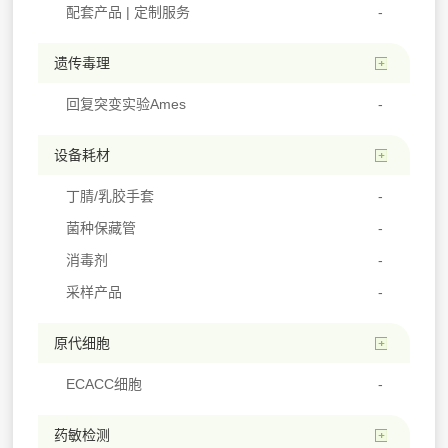
配套产品 | 定制服务
遗传毒理
回复突变实验Ames
设备耗材
丁腈/乳胶手套
菌种保藏管
消毒剂
采样产品
原代细胞
ECACC细胞
药敏检测