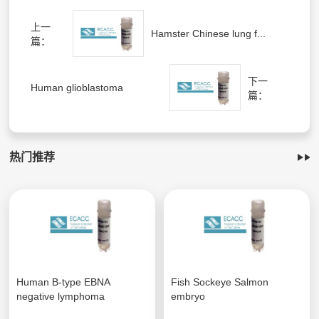
上一
Hamster Chinese lung f...
篇：
下一
Human glioblastoma
篇：
热门推荐
Human B-type EBNA
Fish Sockeye Salmon
negative lymphoma
embryo