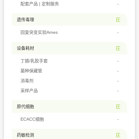
配套产品 | 定制服务
遗传毒理
回复突变实验Ames
设备耗材
丁腈/乳胶手套
菌种保藏管
消毒剂
采样产品
原代细胞
ECACC细胞
药敏检测