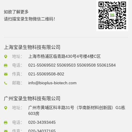
如欲了解更多
请扫描宝录生物微信二维码！
上海宝录生物科技有限公司
地址：
上海市杨浦区临青路430号4号楼4楼C区
电话：
021-55069502 55069503 55069508 55061584
传真：
021-55069508-802
邮箱：
info@bioplus-biotech.com
广州宝录生物科技有限公司
地址：
广州市黄埔区科丰路31号（华南新材料创新园）G1栋
603房
电话：
020-34393445
传真：
020-34037165