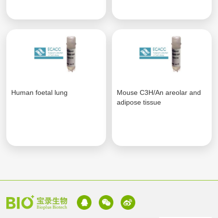
Human foetal lung
Mouse C3H/An areolar and
adipose tissue