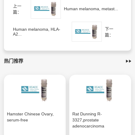
上一
Human melanoma, metast...
篇：
下一
Human melanoma, HLA-
A2...
篇：
热门推荐
Hamster Chinese Ovary,
Rat Dunning R-
serum-free
3327,prostate
adenocarcinoma