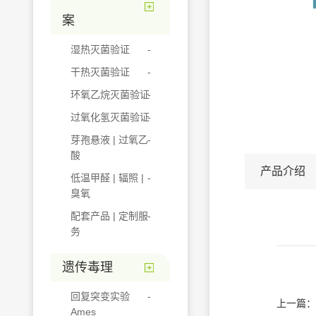
案
湿热灭菌验证
干热灭菌验证
环氧乙烷灭菌验证
过氧化氢灭菌验证
芽孢悬液 | 过氧乙
酸
产品介绍
低温甲醛 | 辐照 |
臭氧
配套产品 | 定制服
务
遗传毒理
回复突变实验
上一篇：
Ames