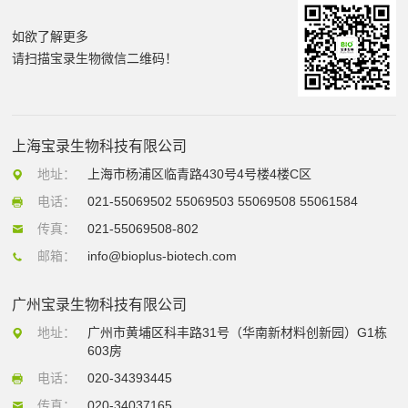
如欲了解更多
请扫描宝录生物微信二维码！
上海宝录生物科技有限公司
地址：
上海市杨浦区临青路430号4号楼4楼C区
电话：
021-55069502 55069503 55069508 55061584
传真：
021-55069508-802
邮箱：
info@bioplus-biotech.com
广州宝录生物科技有限公司
地址：
广州市黄埔区科丰路31号（华南新材料创新园）G1栋
603房
电话：
020-34393445
传真：
020-34037165