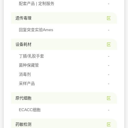
配套产品 | 定制服务
遗传毒理
回复突变实验Ames
设备耗材
丁腈/乳胶手套
菌种保藏管
消毒剂
采样产品
原代细胞
ECACC细胞
药敏检测