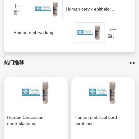
上一
Human cervix epitheloi...
篇：
下一
Human embryo lung
篇：
热门推荐
Human Caucasian
Human umbilical cord
neuroblastoma
fibroblast