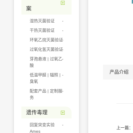
案
湿热灭菌验证
干热灭菌验证
环氧乙烷灭菌验证
过氧化氢灭菌验证
芽孢悬液 | 过氧乙
酸
产品介绍
低温甲醛 | 辐照 |
臭氧
配套产品 | 定制服
务
遗传毒理
回复突变实验
上一篇：
Ames