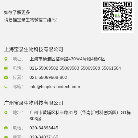
如欲了解更多
请扫描宝录生物微信二维码！
上海宝录生物科技有限公司
地址：
上海市杨浦区临青路430号4号楼4楼C区
电话：
021-55069502 55069503 55069508 55061584
传真：
021-55069508-802
邮箱：
info@bioplus-biotech.com
广州宝录生物科技有限公司
地址：
广州市黄埔区科丰路31号（华南新材料创新园）G1栋
603房
电话：
020-34393445
传真：
020-34037165