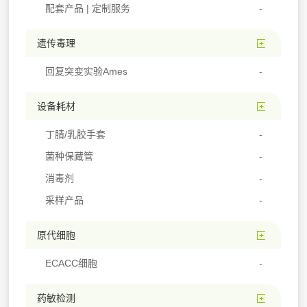
配套产品 | 定制服务
遗传毒理
回复突变实验Ames
设备耗材
丁腈/乳胶手套
菌种保藏管
消毒剂
采样产品
原代细胞
ECACC细胞
药敏检测