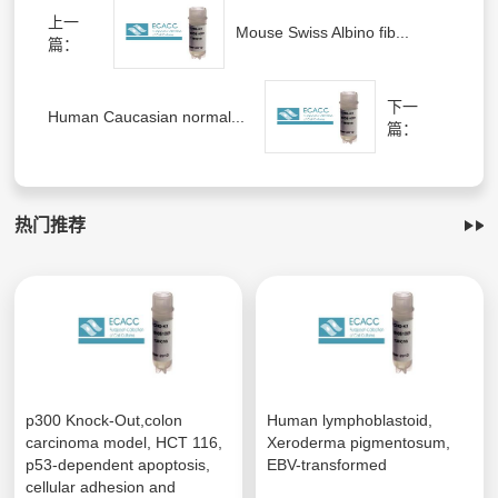
上一
Mouse Swiss Albino fib...
篇：
下一
Human Caucasian normal...
篇：
热门推荐
p300 Knock-Out,colon
Human lymphoblastoid,
carcinoma model, HCT 116,
Xeroderma pigmentosum,
p53-dependent apoptosis,
EBV-transformed
cellular adhesion and