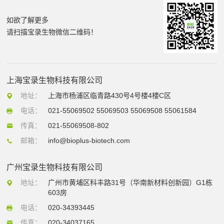
如欲了解更多
请扫描宝录生物微信二维码！
上海宝录生物科技有限公司
地址：
上海市杨浦区临青路430号4号楼4楼C区
电话：
021-55069502 55069503 55069508 55061584
传真：
021-55069508-802
邮箱：
info@bioplus-biotech.com
广州宝录生物科技有限公司
地址：
广州市黄埔区科丰路31号（华南新材料创新园）G1栋
603房
电话：
020-34393445
传真：
020-34037165