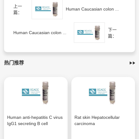
上一
Human Caucasian colon ...
篇：
下一
Human Caucasian colon ...
篇：
热门推荐
Human anti-hepatitis C virus
Rat skin Hepatocellular
IgG1 secreting B cell
carcinoma