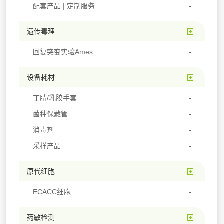
配套产品 | 定制服务
遗传毒理
回复突变实验Ames
设备耗材
丁腈/乳胶手套
菌种保藏管
消毒剂
采样产品
原代细胞
ECACC细胞
药敏检测