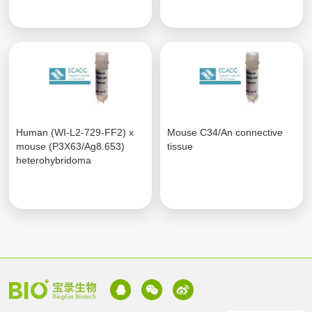
Human (WI-L2-729-FF2) x
Mouse C34/An connective
mouse (P3X63/Ag8.653)
tissue
heterohybridoma