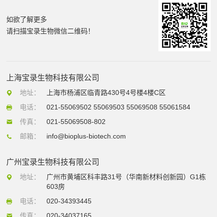
如欲了解更多
请扫描宝录生物微信二维码！
上海宝录生物科技有限公司
地址：
上海市杨浦区临青路430号4号楼4楼C区
电话：
021-55069502 55069503 55069508 55061584
传真：
021-55069508-802
邮箱：
info@bioplus-biotech.com
广州宝录生物科技有限公司
地址：
广州市黄埔区科丰路31号（华南新材料创新园）G1栋
603房
电话：
020-34393445
传真：
020-34037165