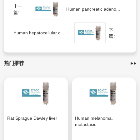
上一
Human pancreatic adeno...
篇：
下一
Human hepatocellular c...
篇：
热门推荐
Rat Sprague Dawley liver
Human melanoma,
metastasis