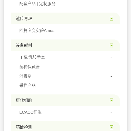
配套产品 | 定制服务
遗传毒理
回复突变实验Ames
设备耗材
丁腈/乳胶手套
菌种保藏管
消毒剂
采样产品
原代细胞
ECACC细胞
药敏检测