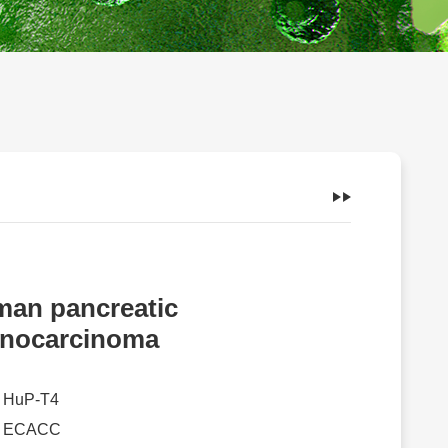
an pancreatic
nocarcinoma
：
HuP-T4
：
ECACC