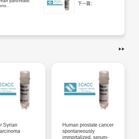
man pancreatic
下一篇：
no...
r Syrian
Human prostate cancer
arcinoma
spontaneously
immortalized, serum-