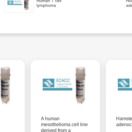
Human T cell
Hu
lymphoma
ade
A human
Hamste
mesothelioma cell line
adenoc
derived from a