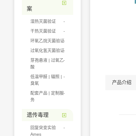
案
湿热灭菌验证
干热灭菌验证
环氧乙烷灭菌验证
过氧化氢灭菌验证
芽孢悬液 | 过氧乙
酸
低温甲醛 | 辐照 |
产品介绍
臭氧
配套产品 | 定制服
务
遗传毒理
回复突变实验
Ames