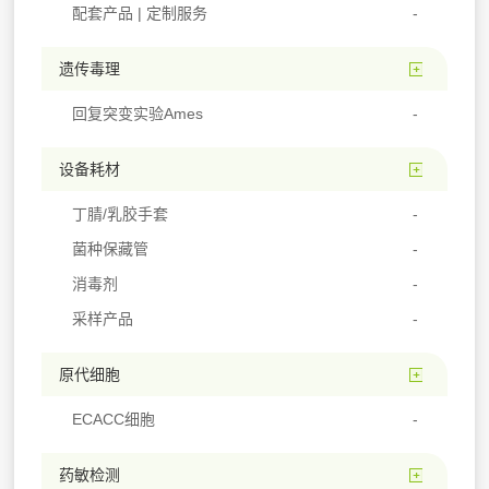
配套产品 | 定制服务
遗传毒理
回复突变实验Ames
设备耗材
丁腈/乳胶手套
菌种保藏管
消毒剂
采样产品
原代细胞
ECACC细胞
药敏检测