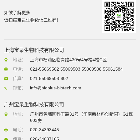
如欲了解更多
请扫描宝录生物微信二维码！
上海宝录生物科技有限公司
地址：
上海市杨浦区临青路430号4号楼4楼C区
电话：
021-55069502 55069503 55069508 55061584
传真：
021-55069508-802
邮箱：
info@bioplus-biotech.com
广州宝录生物科技有限公司
地址：
广州市黄埔区科丰路31号（华南新材料创新园）G1栋
603房
电话：
020-34393445
传真：
020-34037165