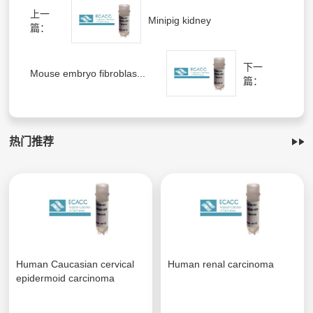
上一
Minipig kidney
篇：
下一
Mouse embryo fibroblas...
篇：
热门推荐
Human Caucasian cervical
Human renal carcinoma
epidermoid carcinoma