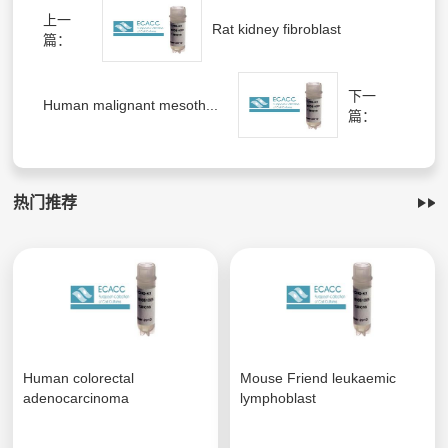
上一
Rat kidney fibroblast
篇：
下一
Human malignant mesoth...
篇：
热门推荐
Human colorectal
Mouse Friend leukaemic
adenocarcinoma
lymphoblast