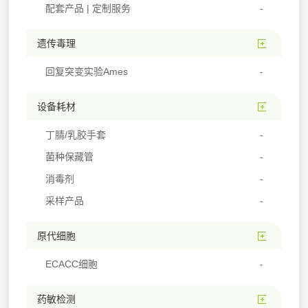
配套产品 | 定制服务
遗传毒理
回复突变实验Ames
设备耗材
丁腈/乳胶手套
菌种保藏管
消毒剂
采样产品
原代细胞
ECACC细胞
药敏检测