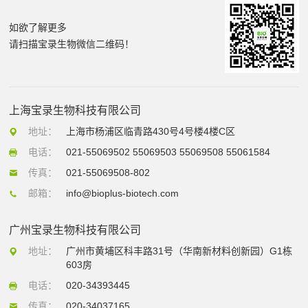
如欲了解更多
请扫描宝录生物微信二维码！
上海宝录生物科技有限公司
地址：
上海市杨浦区临青路430号4号楼4楼C区
电话：
021-55069502 55069503 55069508 55061584
传真：
021-55069508-802
邮箱：
info@bioplus-biotech.com
广州宝录生物科技有限公司
地址：
广州市黄埔区科丰路31号（华南新材料创新园）G1栋
603房
电话：
020-34393445
传真：
020-34037165