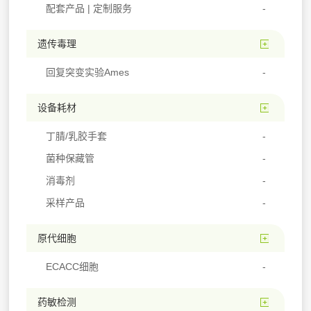
配套产品 | 定制服务
遗传毒理
回复突变实验Ames
设备耗材
丁腈/乳胶手套
菌种保藏管
消毒剂
采样产品
原代细胞
ECACC细胞
药敏检测