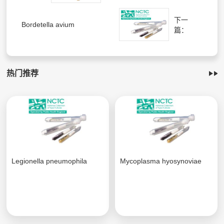
下一
Bordetella avium
篇：
热门推荐
Legionella pneumophila
Mycoplasma hyosynoviae