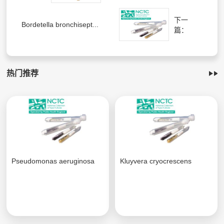
下一
Bordetella bronchisept...
篇：
热门推荐
Pseudomonas aeruginosa
Kluyvera cryocrescens