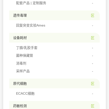
配套产品 | 定制服务
遗传毒理
回复突变实验Ames
设备耗材
丁腈/乳胶手套
菌种保藏管
消毒剂
采样产品
原代细胞
ECACC细胞
药敏检测