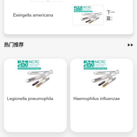
下一
Ewingella americana
篇：
热门推荐
Legionella pneumophila
Haemophilus influenzae