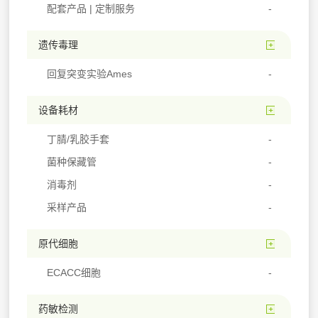
配套产品 | 定制服务
遗传毒理
回复突变实验Ames
设备耗材
丁腈/乳胶手套
菌种保藏管
消毒剂
采样产品
原代细胞
ECACC细胞
药敏检测