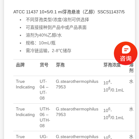
ATCC 11437 10×5/0.1 ml芽孢悬液（乙醇）SSCS11437/5
不同芽孢类型/浓度/溶剂可供选择
可直接接种到产品中或产品表面
溶剂为40%乙醇/水
规格：10mL/瓶
需冷链运输，2-8℃储存
品牌
货号
芽孢
芽孢浓度
溶
剂
True
UT-
G.stearothermophilus
水
4
10
-
Indicating
04 –
7953
8
10
/0.1mL
UT-
08
True
UTH-
G.stearothermophilus
水
6
10
-
Indicating
06 –
7953
8
10
/0.1mL
UTH-
08
True
UG-
G.stearothermophilus
水
6
10
-