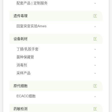
配套产品 | 定制服务
遗传毒理
回复突变实验Ames
设备耗材
丁腈/乳胶手套
菌种保藏管
消毒剂
采样产品
原代细胞
ECACC细胞
药敏检测