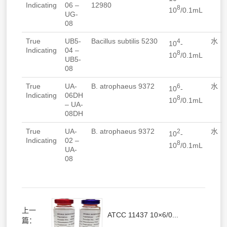
Indicating
06 –
12980
8
10
/0.1mL
UG-
08
True
UB5-
Bacillus subtilis
5230
水
4
10
-
Indicating
04 –
8
10
/0.1mL
UB5-
08
True
UA-
B. atrophaeus
9372
水
6
10
-
Indicating
06DH
8
10
/0.1mL
– UA-
08DH
True
UA-
B. atrophaeus
9372
水
2
10
-
Indicating
02 –
8
10
/0.1mL
UA-
08
上一
ATCC 11437 10×6/0...
篇：