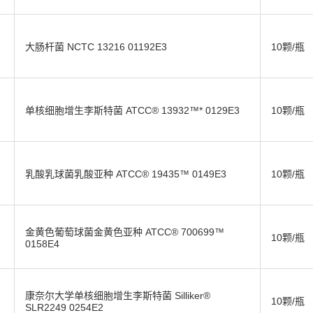
大肠杆菌 NCTC 13216 01192E3
10颗/瓶
单核细胞增生李斯特菌 ATCC® 13932™* 0129E3
10颗/瓶
乳酸乳球菌乳酸亚种 ATCC® 19435™ 0149E3
10颗/瓶
金黄色葡萄球菌金黄色亚种 ATCC® 700699™
10颗/瓶
0158E4
康奈尔大学单核细胞增生李斯特菌 Silliker®
10颗/瓶
SLR2249 0254E2