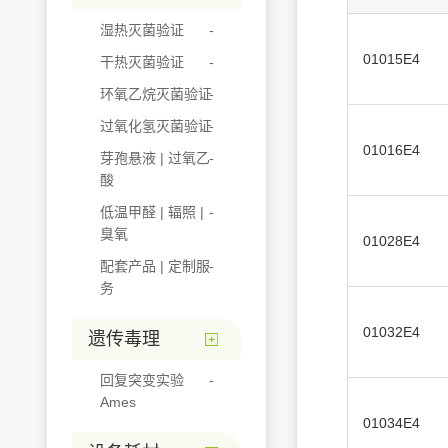
湿热灭菌验证
01015E4
干热灭菌验证
环氧乙烷灭菌验证
过氧化氢灭菌验证
01016E4
芽孢悬液 | 过氧乙
酸
低温甲醛 | 辐照 |
臭氧
01028E4
配套产品 | 定制服
务
01032E4
遗传毒理
回复突变实验
Ames
01034E4