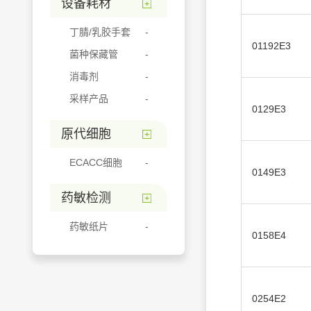
设备耗材
丁腈/乳胶手套
01192E3
菌种保藏管
消毒剂
采样产品
0129E3
原代细胞
ECACC细胞
0149E3
药敏检测
药敏纸片
0158E4
0254E2