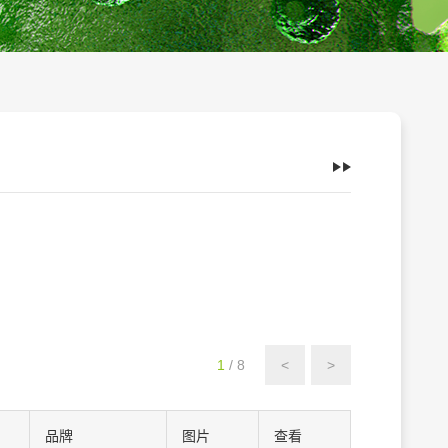
1
/ 8
<
>
品牌
图片
查看