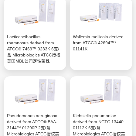
Lacticaseibacillus
Wallemia mellicola derived
rhamnosus derived from
from ATCC® 42694™*
ATCC® 7469™ 0233K 6支/
01141K
盒 Microbiologics ATCC授权
美国MBL公司定性菌株
Pseudomonas aeruginosa
Klebsiella pneumoniae
derived from ATCC® BAA-
derived from NCTC 13440
3144™ 01290P 2支/盒
01112K 6支/盒
Microbiologics ATCC授权美
Microbiologics ATCC授权美