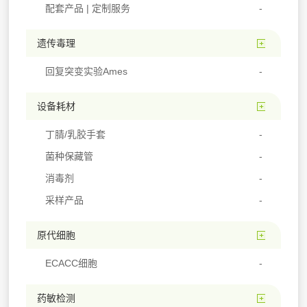
配套产品 | 定制服务
遗传毒理
回复突变实验Ames
设备耗材
丁腈/乳胶手套
菌种保藏管
消毒剂
采样产品
原代细胞
ECACC细胞
药敏检测