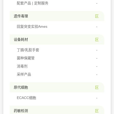
配套产品 | 定制服务
遗传毒理
回复突变实验Ames
设备耗材
丁腈/乳胶手套
菌种保藏管
消毒剂
采样产品
原代细胞
ECACC细胞
药敏检测