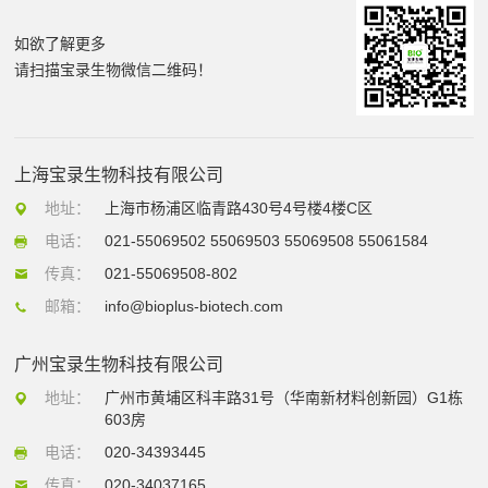
如欲了解更多
请扫描宝录生物微信二维码！
上海宝录生物科技有限公司
地址：
上海市杨浦区临青路430号4号楼4楼C区
电话：
021-55069502 55069503 55069508 55061584
传真：
021-55069508-802
邮箱：
info@bioplus-biotech.com
广州宝录生物科技有限公司
地址：
广州市黄埔区科丰路31号（华南新材料创新园）G1栋
603房
电话：
020-34393445
传真：
020-34037165