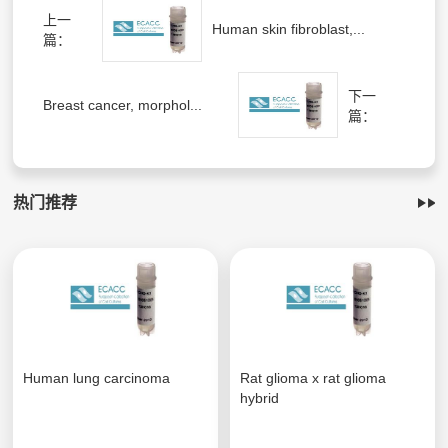
上一
Human skin fibroblast,...
篇：
下一
Breast cancer, morphol...
篇：
热门推荐
Human lung carcinoma
Rat glioma x rat glioma
hybrid