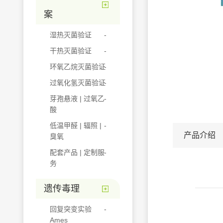
案
湿热灭菌验证
干热灭菌验证
环氧乙烷灭菌验证
过氧化氢灭菌验证
芽孢悬液 | 过氧乙
酸
低温甲醛 | 辐照 |
产品介绍
臭氧
配套产品 | 定制服
务
遗传毒理
回复突变实验
Ames