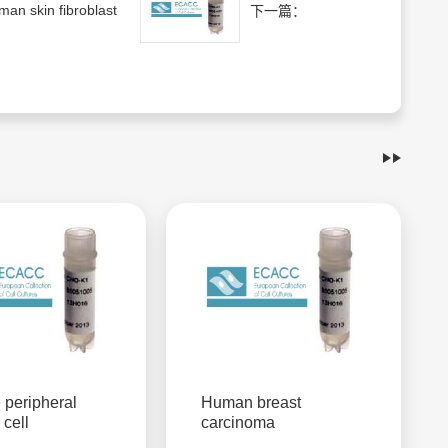
an skin fibroblast
下一篇：
 peripheral
Human breast
 cell
carcinoma