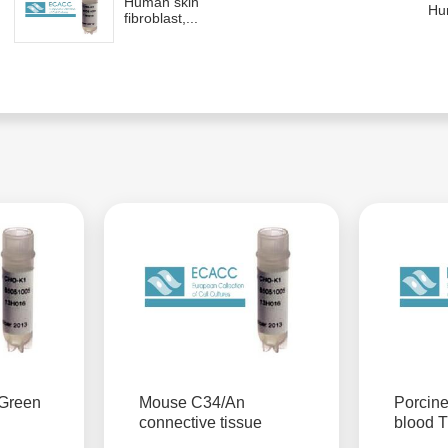
Human skin
Hum
fibroblast,...
 Green
Mouse C34/An
Porcine
connective tissue
blood T