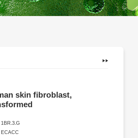
an skin fibroblast,
nsformed
：
1BR.3.G
：
ECACC