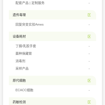
配套产品 | 定制服务
遗传毒理
回复突变实验Ames
设备耗材
丁腈/乳胶手套
菌种保藏管
消毒剂
采样产品
原代细胞
ECACC细胞
药敏检测