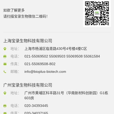
如欲了解更多
请扫描宝录生物微信二维码！
上海宝录生物科技有限公司
地址：
上海市杨浦区临青路430号4号楼4楼C区
电话：
021-55069502 55069503 55069508 55061584
传真：
021-55069508-802
邮箱：
info@bioplus-biotech.com
广州宝录生物科技有限公司
地址：
广州市黄埔区科丰路31号（华南新材料创新园）G1栋
603房
电话：
020-34393445
传真：
020-34037165