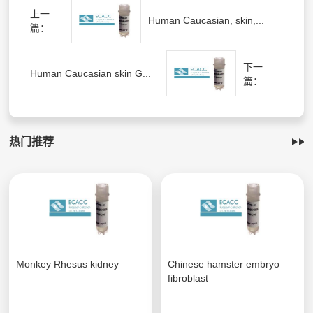
上一
Human Caucasian, skin,...
篇：
下一
Human Caucasian skin G...
篇：
热门推荐
Monkey Rhesus kidney
Chinese hamster embryo
fibroblast