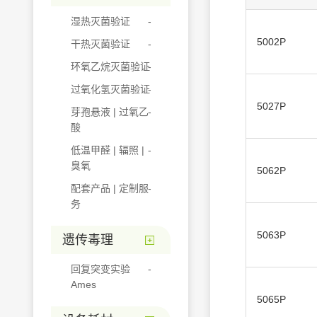
湿热灭菌验证
5002P
干热灭菌验证
环氧乙烷灭菌验证
过氧化氢灭菌验证
5027P
芽孢悬液 | 过氧乙
酸
低温甲醛 | 辐照 |
臭氧
5062P
配套产品 | 定制服
务
5063P
遗传毒理
回复突变实验
Ames
5065P