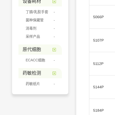
设备耗材
丁腈/乳胶手套
5066P
菌种保藏管
消毒剂
采样产品
5107P
原代细胞
ECACC细胞
5112P
药敏检测
药敏纸片
5144P
5184P