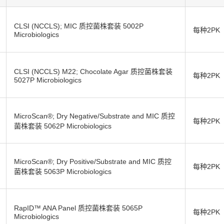
CLSI (NCCLS); MIC 质控菌株套装 5002P
每种2PK
Microbiologics
CLSI (NCCLS) M22; Chocolate Agar 质控菌株套装
每种2PK
5027P Microbiologics
MicroScan®; Dry Negative/Substrate and MIC 质控
每种2PK
菌株套装 5062P Microbiologics
MicroScan®; Dry Positive/Substrate and MIC 质控
每种2PK
菌株套装 5063P Microbiologics
RapID™ ANA Panel 质控菌株套装 5065P
每种2PK
Microbiologics