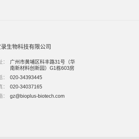
宝录生物科技有限公司
址：
广州市黄埔区科丰路31号（华
南新材料创新园）G1栋603房
话：
020-34393445
真：
020-34037165
箱：
gz@bioplus-biotech.com