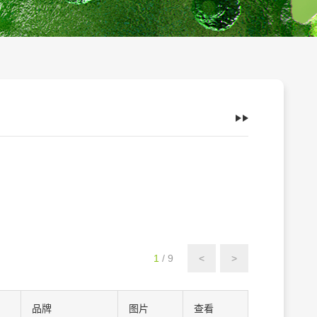
1
/ 9
<
>
品牌
图片
查看